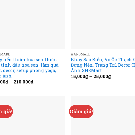
DMADE
HANDMADE
y nến thơm hoa sen thơm
Khay Sao Biển, Vỏ Ốc Thạch 
tinh dầu hoa sen, làm quà
Đựng Nến, Trang Trí, Decor 
, decor, setup phong yoga,
Ảnh SHEMart
p ảnh
15,000
₫
–
25,000
₫
000
₫
–
210,000
₫
 giá!
Giảm giá!
Add to
Add
wishlist
wish