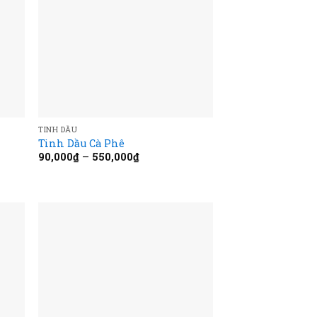
TINH DẦU
Tinh Dầu Cà Phê
90,000
₫
–
550,000
₫
 to
Add to
list
wishlist