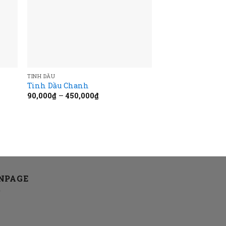
TINH DẦU
Tinh Dầu Chanh
90,000
₫
–
450,000
₫
NPAGE