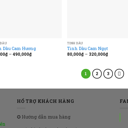
 DẦU
TINH DẦU
h Dầu Cam Hương
Tinh Dầu Cam Ngọt
000
₫
–
490,000
₫
80,000
₫
–
320,000
₫
1
2
3
HỔ TRỢ KHÁCH HÀNG
FA
✪ Hướng dẫn mua hàng
đến