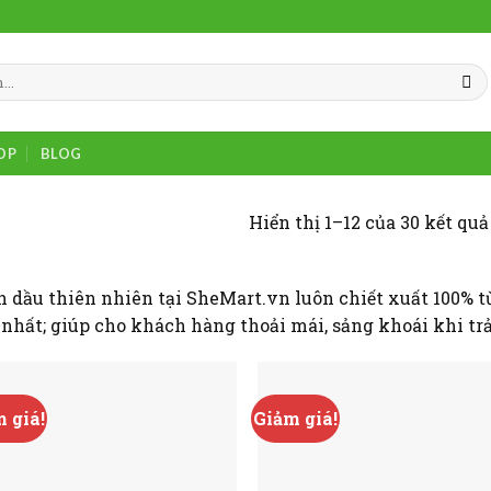
OP
BLOG
Hiển thị 1–12 của 30 kết quả
h dầu thiên nhiên tại SheMart.vn luôn chiết xuất 100% t
 nhất; giúp cho khách hàng thoải mái, sảng khoái khi tr
 giá!
Giảm giá!
Add to
Add
wishlist
wish