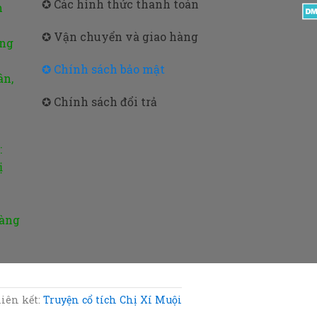
✪ Các hình thức thanh toán
m
✪ Vận chuyển và giao hàng
ờng
✪ Chính sách bảo mật
ân,
✪ Chính sách đổi trả
:
ị
oàng
iên kết:
Truyện cổ tích Chị Xí Muội