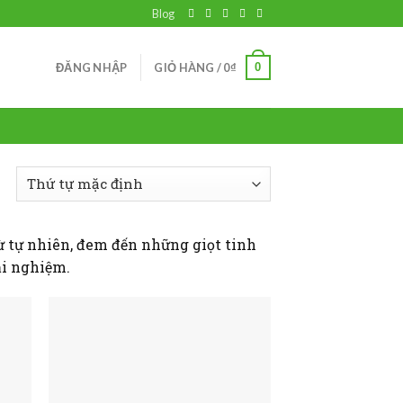
Blog
0
ĐĂNG NHẬP
GIỎ HÀNG /
0
₫
ừ tự nhiên, đem đến những giọt tinh
ải nghiệm.
 to
Add to
list
wishlist