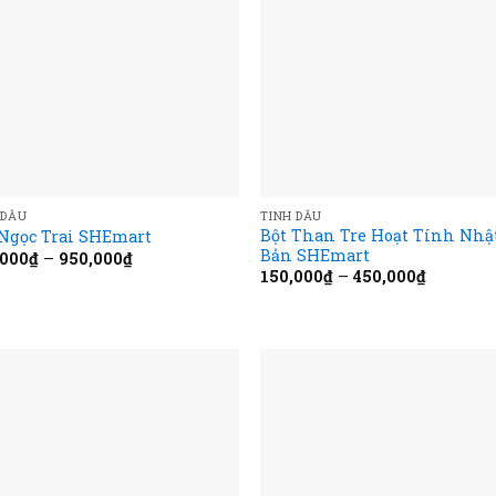
 DẦU
TINH DẦU
Bột Than Tre Hoạt Tính Nhậ
 Ngọc Trai SHEmart
Bản SHEmart
,000
₫
–
950,000
₫
150,000
₫
–
450,000
₫
Add to
Add
wishlist
wish