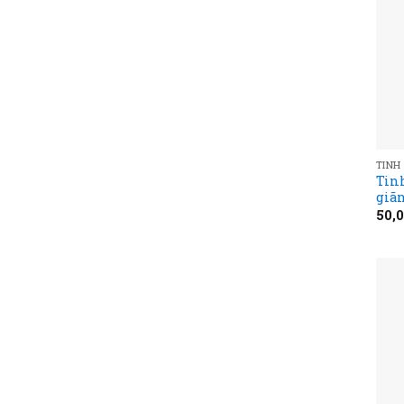
TINH
Tin
giã
50,