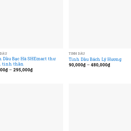
 DẦU
TINH DẦU
h Dầu Bạc Hà SHEmart thư
Tinh Dầu Bách Lý Hương
n tinh thần
90,000
₫
–
480,000
₫
000
₫
–
295,000
₫
Add to
Add
wishlist
wish