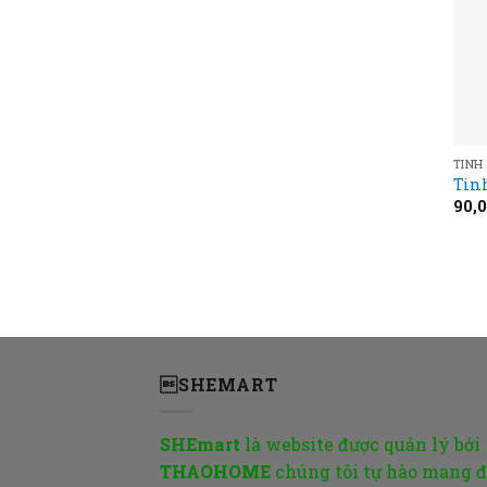
TINH
Tin
90,
SHEMART
SHEmart
là website được quản lý bởi
THAOHOME
chúng tôi tự hào mang 