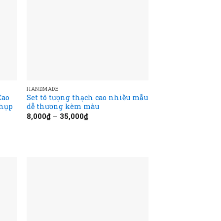
HANDMADE
Cao
Set tô tượng thạch cao nhiều mẫu
Chụp
dễ thương kèm màu
8,000
₫
–
35,000
₫
 to
Add to
list
wishlist