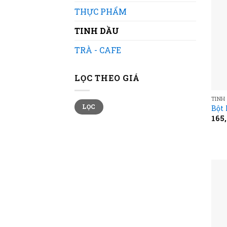
THỰC PHẨM
TINH DẦU
TRÀ - CAFE
LỌC THEO GIÁ
TINH
Giá
Giá
LỌC
Bột
thấp
cao
nhất
nhất
165