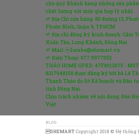
cho quý khánh hàng những sản phẩ
chất lượng với mức giá hợp lý nhất.
🌱 Địa Chỉ cửa hàng: 80 đường 13, Phư
Phước Bình, Quận 9, TP.HCM
🌱 Địa chỉ đăng ký kinh doanh: Cẩm T
Xuân Tân, Long Khánh, Đồng Nai
🌱 Mail: lienhe@shemart.vn
🌱 Điện Thoại: 077.9977552
THẢO HOME GPKD: 47F8013075 - MST
8317948158 được đăng ký bởi bà Lê Th
Thanh Thảo do Sở Kế hoạch và Đầu tư
tỉnh Đồng Nai.
Chịu trách nhiệm về nội dung: Đào H
Việt
BLOG
SHEMART
Copyright 2018 © Hệ thống l