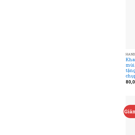
HAN
Kha
mùi 
tặng
chụ
80,
Giảm