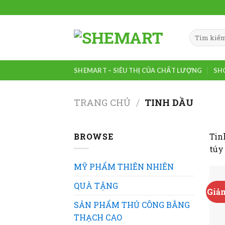
Skip
to
content
Tìm
kiếm:
SHEMART – SIÊU THỊ CỦA CHẤT LƯỢNG
SH
TRANG CHỦ
/
TINH DẦU
BROWSE
Tin
túy
MỸ PHẨM THIÊN NHIÊN
QUÀ TẶNG
Giảm
SẢN PHẨM THỦ CÔNG BẰNG
THẠCH CAO