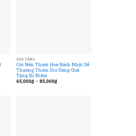
QUÀ TẶNG
t
Cốc Nến Thơm Hoa Bách Nhật Dễ
Thương Thơm Dịu Dàng Quà
Tặng Kỉ Niệm
65,000
₫
–
85,000
₫
 to
Add to
list
wishlist