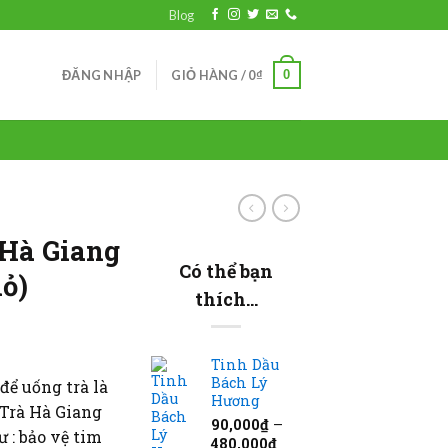
Blog
0
ĐĂNG NHẬP
GIỎ HÀNG /
0
₫
 Hà Giang
Có thể bạn
hỏ)
thích…
Giá
Tinh Dầu
hiện
Bách Lý
để uống trà là
tại
Hương
 Trà Hà Giang
.
là:
90,000
₫
–
ư : bảo vệ tim
500,000₫.
480,000
₫