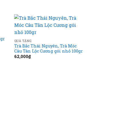
 to
Add to
ist
wishlist
0gr
QUÀ TẶNG
Trà Bắc Thái Nguyên, Trà Móc
Câu Tân Lộc Cương gói nhỏ 100gr
62,000
₫