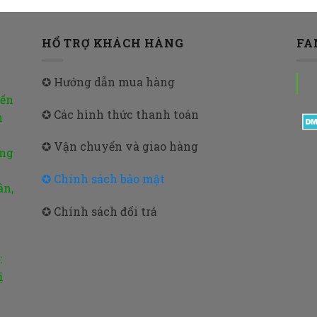
HỔ TRỢ KHÁCH HÀNG
FA
✪ Hướng dẫn mua hàng
đến
✪ Các hình thức thanh toán
m
✪ Vận chuyển và giao hàng
ờng
✪ Chính sách bảo mật
ân,
✪ Chính sách đổi trả
:
ị