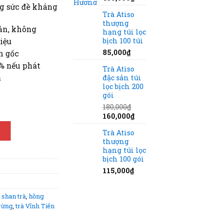
ng sức đề kháng
Trà Atiso
thượng
ản, không
hạng túi lọc
iệu
bịch 100 túi
85,000
₫
n gốc
0% nếu phát
Trà Atiso
ả
đặc sản túi
lọc bịch 200
gói
gr (20 tép nhỏ) số lượng
180,000
₫
Giá
Giá
160,000
₫
gốc
hiện
G
Trà Atiso
là:
tại
thượng
180,000₫.
là:
hạng túi lọc
160,000₫.
bịch 100 gói
115,000
₫
 shan trà
,
hồng
 rừng
,
trà Vĩnh Tiến