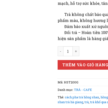
mạch, hỗ trợ sức khỏe, tă
Trà không chất bảo qu
phẩm màu, không hương l
Đảm bảo xuất xứ nguồ
Đổi trả – Hoàn tiền 10
hiện sản phẩm là hàng gi
Hồng Shan Trà Hà Giang 200
THÊM VÀO GIỎ HÀN
Mã:
HST200G
Danh mục:
TRÀ - CAFE
Thẻ:
cách pha trà hồng shan
,
hồng
shan trà hà giang
,
trà
,
trà khổ qua