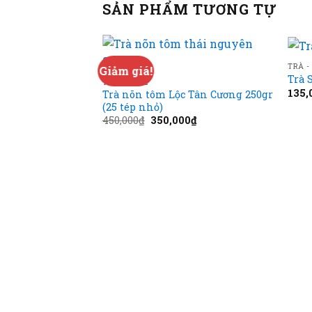
SẢN PHẨM TƯƠNG TỰ
TRÀ -
Giảm giá!
Add to
Add to
Trà 
TRÀ - CAFE
wishlist
wishlist
135,
Trà nõn tôm Lộc Tân Cương 250gr
(25 tép nhỏ)
Giá
Giá
450,000
₫
350,000
₫
gốc
hiện
là:
tại
450,000₫.
là:
350,000₫.
ng SHEmart
000
₫