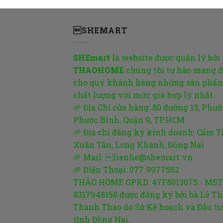
SHEMART
SHEmart
là website được quản lý bởi
THAOHOME
chúng tôi tự hào mang 
cho quý khánh hàng những sản phẩ
chất lượng với mức giá hợp lý nhất.
🌱 Địa Chỉ cửa hàng: 80 đường 13, Phư
Phước Bình, Quận 9, TP.HCM
🌱 Địa chỉ đăng ký kinh doanh: Cẩm T
Xuân Tân, Long Khánh, Đồng Nai
🌱 Mail: lienhe@shemart.vn
🌱 Điện Thoại: 077.9977552
THẢO HOME GPKD: 47F8013075 - MST
8317948158 được đăng ký bởi bà Lê Th
Thanh Thảo do Sở Kế hoạch và Đầu tư
tỉnh Đồng Nai.