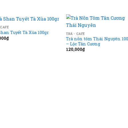
 CAFE
Add to
Add
Shan Tuyết Tà Xùa 100gr
TRÀ - CAFE
wishlist
wishl
000
₫
Trà nõn tôm Thái Nguyên 10
– Lộc Tân Cương
120,000
₫