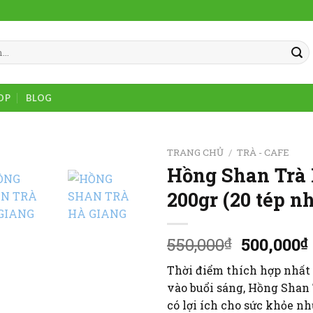
OP
BLOG
TRANG CHỦ
/
TRÀ - CAFE
Hồng Shan Trà
Add to
200gr (20 tép n
wishlist
Giá
550,000
500,000
₫
₫
gốc
Thời điểm thích hợp nhất 
là:
vào buổi sáng, Hồng Shan
550,000₫
có lợi ích cho sức khỏe nh