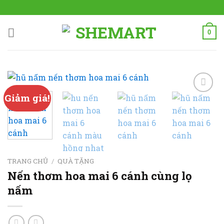
Skip
to
content
0
Giảm giá!
Add to
wishlist
TRANG CHỦ
/
QUÀ TẶNG
Nến thơm hoa mai 6 cánh cùng lọ
nấm