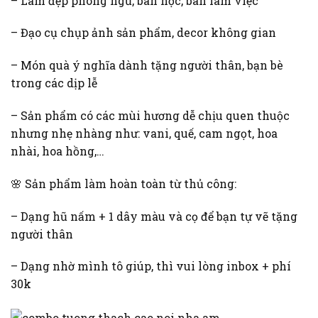
– Làm đẹp phòng ngủ, bàn học, bàn làm việc
– Đạo cụ chụp ảnh sản phẩm, decor không gian
– Món quà ý nghĩa dành tặng người thân, bạn bè
trong các dịp lễ
– Sản phẩm có các mùi hương dễ chịu quen thuộc
nhưng nhẹ nhàng như: vani, quế, cam ngọt, hoa
nhài, hoa hồng,…
🌸 Sản phẩm làm hoàn toàn từ thủ công:
– Dạng hũ nấm + 1 dây màu và cọ để bạn tự vẽ tặng
người thân
– Dạng nhờ mình tô giúp, thì vui lòng inbox + phí
30k