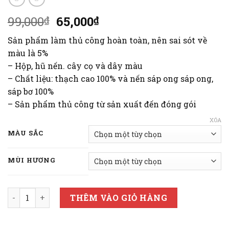
Giá
Giá
99,000
65,000
₫
₫
gốc
hiện
Sản phẩm làm thủ công hoàn toàn, nên sai sót về
là:
tại
màu là 5%
99,000₫.
là:
– Hộp, hũ nến. cây cọ và dây màu
65,000₫.
– Chất liệu: thạch cao 100% và nến sáp ong sáp ong,
sáp bơ 100%
– Sản phẩm thủ công từ sản xuất đến đóng gói
XÓA
MÀU SẮC
MÙI HƯƠNG
Nến thơm hoa mai 6 cánh cùng lọ nấm số lượng
THÊM VÀO GIỎ HÀNG