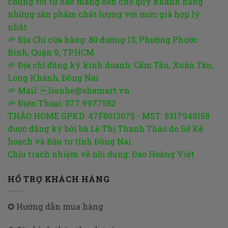
chúng tôi tự hào mang đến cho quý khánh hàng
những sản phẩm chất lượng với mức giá hợp lý
nhất.
🌱 Địa Chỉ cửa hàng: 80 đường 13, Phường Phước
Bình, Quận 9, TP.HCM
🌱 Địa chỉ đăng ký kinh doanh: Cẩm Tân, Xuân Tân,
Long Khánh, Đồng Nai
🌱 Mail: lienhe@shemart.vn
🌱 Điện Thoại: 077.9977552
THẢO HOME GPKD: 47F8013075 - MST: 8317948158
được đăng ký bởi bà Lê Thị Thanh Thảo do Sở Kế
hoạch và Đầu tư tỉnh Đồng Nai.
Chịu trách nhiệm về nội dung: Đào Hoàng Việt
HỔ TRỢ KHÁCH HÀNG
✪ Hướng dẫn mua hàng