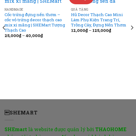
wishlist
wishlist
HANDMADE
QUÀ TẶNG
Cốc trứng đựng nến thơm –
Hũ Decor Thạch Cao Mini
cốc vỏ trứng decor thạch cao
Làm Phụ Kiện Trang Trí,
mix xi măng | SHEMart Tượng
Trồng Cây, Đựng Nến Thơm
Thạch Cao
12,000
₫
–
125,000
₫
25,000
₫
–
40,000
₫
SHEMART
SHEmart
là website được quản lý bởi
THAOHOME