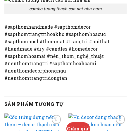
combo tuong thach cao noi nha nam
#sapthomhandmade #sapthomdecor
#sapthomtrangtrihoakho #sapthomhoacuc
#sapthomnoel #thommat #trangtri #noithat
#handmade #diy #candles #homedecor
#sapthomhoamai #nến_thơm_nghệ_thuật
#nenthomtrangtri #sapthomhoahoami
#nenthomdecorphongngu
#nenthomtrangtridongian
SẢN PHẨM TƯƠNG TỰ
Giảm giá!
Add to
Add to