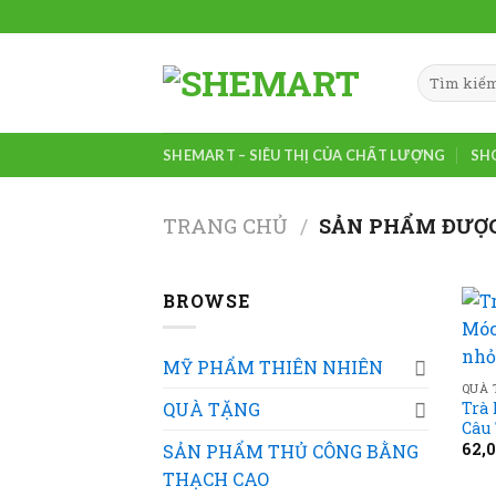
Skip
to
content
Tìm
kiếm:
SHEMART – SIÊU THỊ CỦA CHẤT LƯỢNG
SH
TRANG CHỦ
/
SẢN PHẨM ĐƯỢC
BROWSE
MỸ PHẨM THIÊN NHIÊN
QUÀ 
Trà 
QUÀ TẶNG
Câu 
62,
SẢN PHẨM THỦ CÔNG BẰNG
THẠCH CAO