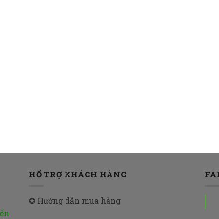
HỔ TRỢ KHÁCH HÀNG
FA
✪ Hướng dẫn mua hàng
đến