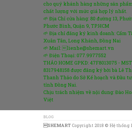
cho quý khánh hàng những sản phẩ
chất lượng với mức giá hợp lý nhất.
🌱 Địa Chỉ cửa hàng: 80 đường 13, Phư
Phước Bình, Quận 9, TP.HCM
🌱 Địa chỉ đăng ký kinh doanh: Cẩm T
Xuân Tân, Long Khánh, Đồng Nai
🌱 Mail: lienhe@shemart.vn
🌱 Điện Thoại: 077.9977552
THẢO HOME GPKD: 47F8013075 - MST
8317948158 được đăng ký bởi bà Lê Th
Thanh Thảo do Sở Kế hoạch và Đầu tư
tỉnh Đồng Nai.
Chịu trách nhiệm về nội dung: Đào H
Việt
BLOG
SHEMART
Copyright 2018 © Hệ thống l