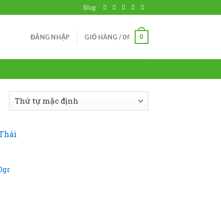
Blog
0
ĐĂNG NHẬP
GIỎ HÀNG /
0
₫
 to
list
0gr