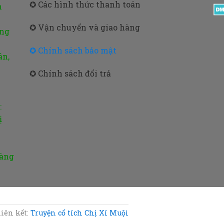
✪ Các hình thức thanh toán
m
✪ Vận chuyển và giao hàng
ờng
✪ Chính sách bảo mật
ân,
✪ Chính sách đổi trả
:
ị
oàng
iên kết:
Truyện cổ tích Chị Xí Muội