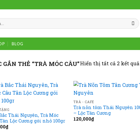
OP
BLOG
Hiển thị tất cả 2 kết quả
 GẮN THẺ “TRÀ MÓC CÂU”
Add to
Add
TRÀ - CAFE
wishlist
wish
Trà nõn tôm Thái Nguyên 10
TẶNG
– Lộc Tân Cương
Bắc Thái Nguyên, Trà Móc
120,000
₫
Tân Lộc Cương gói nhỏ 100gr
000
₫