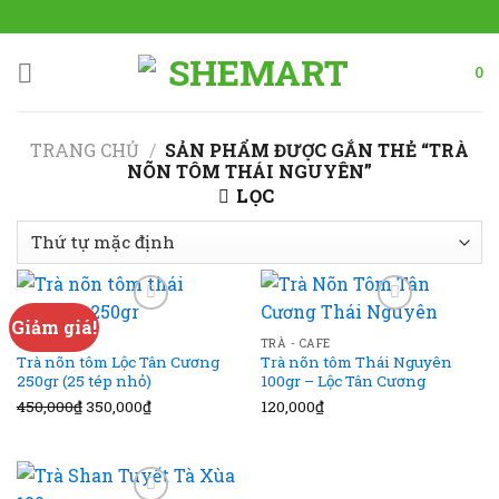
Skip
to
content
0
TRANG CHỦ
/
SẢN PHẨM ĐƯỢC GẮN THẺ “TRÀ
NÕN TÔM THÁI NGUYÊN”
LỌC
Giảm giá!
Add to wishlist
Add to wishlist
TRÀ - CAFE
TRÀ - CAFE
Trà nõn tôm Lộc Tân Cương
Trà nõn tôm Thái Nguyên
250gr (25 tép nhỏ)
100gr – Lộc Tân Cương
450,000
₫
Giá
350,000
₫
Giá
120,000
₫
gốc
hiện
là:
tại
450,000₫.
là: