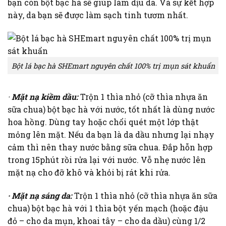
bạn còn bột bạc hà sẽ giúp làm dịu da. Và sự kết hợp
này, da bạn sẽ được làm sạch tinh tươm nhất.
Bột lá bạc hà SHEmart nguyên chất 100% trị mụn sát khuẩn
·
Mặt nạ kiềm dầu:
Trộn 1 thìa nhỏ (cỡ thìa nhựa ăn
sữa chua) bột bạc hà với nước, tốt nhất là dùng nước
hoa hồng. Dùng tay hoặc chổi quét một lớp thật
mỏng lên mặt. Nếu da bạn là da dầu nhưng lại nhạy
cảm thì nên thay nước bằng sữa chua. Đắp hỗn hợp
trong 15phút rồi rửa lại với nước. Vỗ nhẹ nước lên
mặt nạ cho đỡ khô và khỏi bị rát khi rửa.
· Mặt nạ sáng da:
Trộn 1 thìa nhỏ (cỡ thìa nhựa ăn sữa
chua) bột bạc hà với 1 thìa bột yến mạch (hoặc đậu
đỏ – cho da mụn, khoai tây – cho da dầu) cùng 1/2