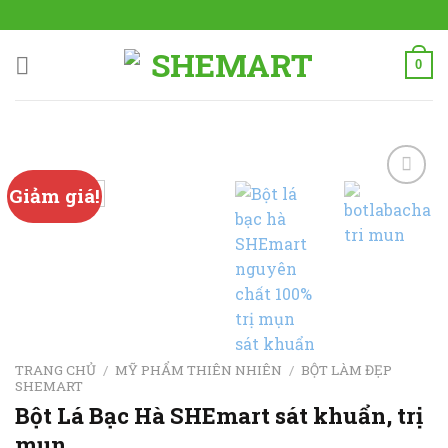
Skip
to
content
0
Giảm giá!
Add to
wishlist
TRANG CHỦ
/
MỸ PHẨM THIÊN NHIÊN
/
BỘT LÀM ĐẸP
SHEMART
Bột Lá Bạc Hà SHEmart sát khuẩn, trị
mụn