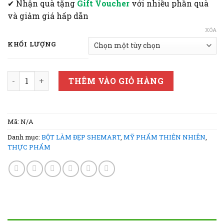
✔ Nhận quà tặng
Gift Voucher
với nhiều phần quà
và giảm giá hấp dẫn
XÓA
KHỐI LƯỢNG
Bột Lá Bạc Hà SHEmart sát khuẩn, trị mụn số lượng
THÊM VÀO GIỎ HÀNG
Mã:
N/A
Danh mục:
BỘT LÀM ĐẸP SHEMART
,
MỸ PHẨM THIÊN NHIÊN
,
THỰC PHẨM