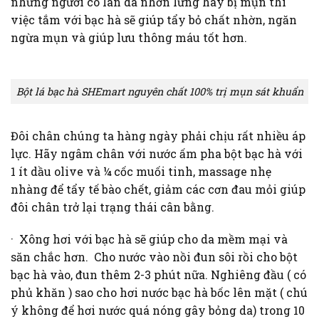
những người có làn da nhờn lưng hay bị mụn thì
việc tắm với bạc hà sẽ giúp tẩy bỏ chất nhờn, ngăn
ngừa mụn và giúp lưu thông máu tốt hơn.
Bột lá bạc hà SHEmart nguyên chất 100% trị mụn sát khuẩn
Đôi chân chúng ta hàng ngày phải chịu rất nhiều áp
lực. Hãy ngâm chân với nước ấm pha bột bạc hà với
1 ít dầu olive và ¼ cốc muối tinh, massage nhẹ
nhàng để tẩy tế bào chết, giảm các cơn đau mỏi giúp
đôi chân trở lại trạng thái cân bằng.
· Xông hơi với bạc hà sẽ giúp cho da mềm mại và
săn chắc hơn. Cho nước vào nồi đun sôi rồi cho bột
bạc hà vào, đun thêm 2-3 phút nữa. Nghiêng đầu ( có
phủ khăn ) sao cho hơi nước bạc hà bốc lên mặt ( chú
ý không để hơi nước quá nóng gây bỏng da) trong 10