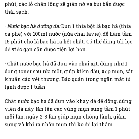
phút, các lỗ chân lông sẽ giãn nở và bụi bẩn được
thải sạch.
· Nước bạc hà dưỡng da:
Đun 1 thìa bột lá bạc hà (thìa
cà phê) với 100ml nước (nửa chai lavie), để hãm tầm
15 phút cho lá bạc hà ra hết chất. Có thể dùng túi lọc
để việc gạn cặn được tiện lợi hơn.
· Chắt nước bạc hà đã đun vào chai xịt, dùng như 1
dạng toner sau rửa mặt, giúp kiềm dầu, xẹp mụn, sát
khuẩn các vết thương. Bảo quản trong ngăn mát tủ
lạnh được 1 tuần
Chắt nước bạc hà đã đun vào khay đá để đông, dùng
viên đá này lăn lên các vùng mụn sưng tầm 1 phút
mỗi lần, ngày 2-3 lần giúp mụn chóng lành, giảm
sưng và khi ra nhân mụn thì ko để lại thâm