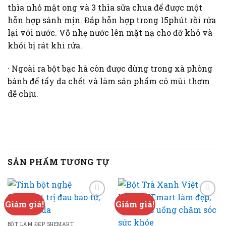
thìa nhỏ mật ong và 3 thìa sữa chua để được một
hỗn hợp sánh mịn. Đắp hỗn hợp trong 15phút rồi rửa
lại với nước. Vỗ nhẹ nước lên mặt nạ cho đỡ khô và
khỏi bị rát khi rửa.
· Ngoài ra bột bạc hà còn được dùng trong xà phòng
bánh để tẩy da chết và làm sản phẩm có mùi thơm
dễ chịu.
SẢN PHẨM TƯƠNG TỰ
Giảm giá!
Giảm giá!
Add to
Add to
wishlist
wishlist
BỘT LÀM ĐẸP SHEMART