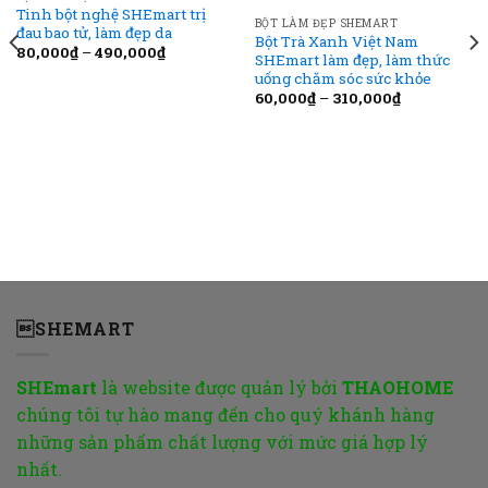
Tinh bột nghệ SHEmart trị
BỘT LÀM ĐẸP SHEMART
đau bao tử, làm đẹp da
Bột Trà Xanh Việt Nam
80,000
₫
–
490,000
₫
SHEmart làm đẹp, làm thức
uống chăm sóc sức khỏe
60,000
₫
–
310,000
₫
SHEMART
SHEmart
là website được quản lý bởi
THAOHOME
chúng tôi tự hào mang đến cho quý khánh hàng
những sản phẩm chất lượng với mức giá hợp lý
nhất.